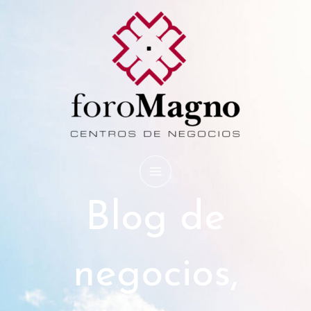
Ir
al
contenido
Blog de
negocios,