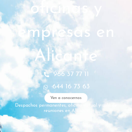
oficinas y
empresas en
Alicante
966 37 77 11
644 16 73 63
Ven a conocernos
Despachos permanentes, oficina virtual y sala de
reuniones en Alicante